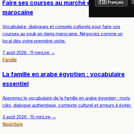
Faire ses courses au marché en darija
🇫🇷 Français

marocaine
Vocabulaire, dialogues et conseils culturels pour faire vos
courses au souk en darija marocaine. Négociez comme un
local dès votre première visite.
7 août 2026
·
11
min
Lire
→
Famille
La famille en arabe égyptien : vocabulaire
essentiel
Apprenez le vocabulaire de la famille en arabe égyptien : mots
clés, dialogue authentique, contexte culturel et erreurs à éviter.
3 août 2026
·
10
min
Lire
→
Nourriture