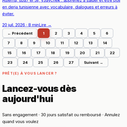
Aslema, sba7 el 5ir, y3aychek : apprenez à saluer et être poli
en derja tunisienne avec vocabulaire, dialogues et erreurs à
éviter.
20 juil. 2026
·
8
min
Lire
→
← Précédent
1
2
3
4
5
6
7
8
9
10
11
12
13
14
15
16
17
18
19
20
21
22
23
24
25
26
27
Suivant →
PRÊT(E) À VOUS LANCER ?
Lancez-vous dès
aujourd'hui
Sans engagement · 30 jours satisfait ou remboursé · Annulez
quand vous voulez