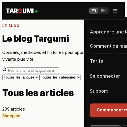
TAR
G
UMI
FR
EN
LE BLOG
Apprendre une 
Le blog
Targumi
Comment ça ma
Conseils, méthodes et histoires pour apprendre une langue
vivante plus vite.
Tarifs
Se connecter
Tous les articles
Support
239
article
s
Commencer m
Shopping