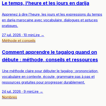
Le temps, l'heure et les jours en darija
Apprenez à dire l'heure, les jours et les expressions du temps
en darija marocaine avec vocabulaire, dialogues et astuces
pratiques.
27 juil. 2026
·
10
min
Lire
→
Méthode et conseils
Comment apprendre le tagalog quand on
débute : méthode, conseils et ressources
Une méthode claire pour débuter le tagalog : prononciation,
vocabulaire en contexte, écoute, grammaire pas à pas et
ressources gratuites pour progresser durablement.
24 juil. 2026
·
9
min
Lire
→
Nombres