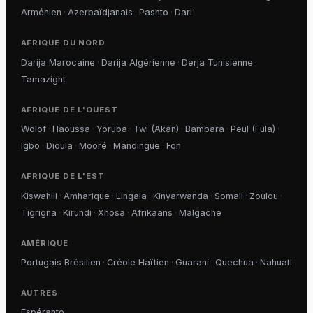
Arménien
·
Azerbaïdjanais
·
Pashto
·
Dari
AFRIQUE DU NORD
Darija Marocaine
·
Darija Algérienne
·
Derja Tunisienne
·
Tamazight
AFRIQUE DE L'OUEST
Wolof
·
Haoussa
·
Yoruba
·
Twi (Akan)
·
Bambara
·
Peul (Fula)
·
Igbo
·
Dioula
·
Mooré
·
Mandingue
·
Fon
AFRIQUE DE L'EST
Kiswahili
·
Amharique
·
Lingala
·
Kinyarwanda
·
Somali
·
Zoulou
·
Tigrigna
·
Kirundi
·
Xhosa
·
Afrikaans
·
Malgache
AMÉRIQUE
Portugais Brésilien
·
Créole Haïtien
·
Guaraní
·
Quechua
·
Nahuatl
AUTRES
Espéranto