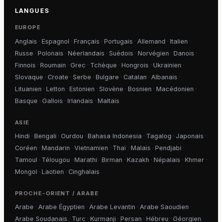
LANGUES
EUROPE
Anglais
·
Espagnol
·
Français
·
Portugais
·
Allemand
·
Italien
·
Russe
·
Polonais
·
Néerlandais
·
Suédois
·
Norvégien
·
Danois
·
Finnois
·
Roumain
·
Grec
·
Tchèque
·
Hongrois
·
Ukrainien
·
Slovaque
·
Croate
·
Serbe
·
Bulgare
·
Catalan
·
Albanais
·
Lituanien
·
Letton
·
Estonien
·
Slovène
·
Bosnien
·
Macédonien
·
Basque
·
Gallois
·
Irlandais
·
Maltais
ASIE
Hindi
·
Bengali
·
Ourdou
·
Bahasa Indonesia
·
Tagalog
·
Japonais
·
Coréen
·
Mandarin
·
Vietnamien
·
Thaï
·
Malais
·
Pendjabi
·
Tamoul
·
Télougou
·
Marathi
·
Birman
·
Kazakh
·
Népalais
·
Khmer
·
Mongol
·
Laotien
·
Cinghalais
PROCHE-ORIENT / ARABE
Arabe
·
Arabe Égyptien
·
Arabe Levantin
·
Arabe Saoudien
·
Arabe Soudanais
·
Turc
·
Kurmanji
·
Persan
·
Hébreu
·
Géorgien
·