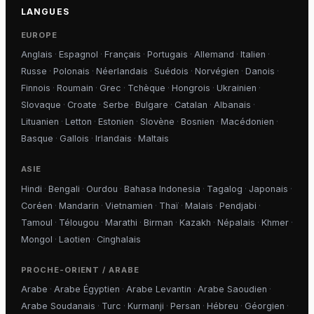
LANGUES
EUROPE
Anglais
·
Espagnol
·
Français
·
Portugais
·
Allemand
·
Italien
·
Russe
·
Polonais
·
Néerlandais
·
Suédois
·
Norvégien
·
Danois
·
Finnois
·
Roumain
·
Grec
·
Tchèque
·
Hongrois
·
Ukrainien
·
Slovaque
·
Croate
·
Serbe
·
Bulgare
·
Catalan
·
Albanais
·
Lituanien
·
Letton
·
Estonien
·
Slovène
·
Bosnien
·
Macédonien
·
Basque
·
Gallois
·
Irlandais
·
Maltais
ASIE
Hindi
·
Bengali
·
Ourdou
·
Bahasa Indonesia
·
Tagalog
·
Japonais
·
Coréen
·
Mandarin
·
Vietnamien
·
Thaï
·
Malais
·
Pendjabi
·
Tamoul
·
Télougou
·
Marathi
·
Birman
·
Kazakh
·
Népalais
·
Khmer
·
Mongol
·
Laotien
·
Cinghalais
PROCHE-ORIENT / ARABE
Arabe
·
Arabe Égyptien
·
Arabe Levantin
·
Arabe Saoudien
·
Arabe Soudanais
·
Turc
·
Kurmanji
·
Persan
·
Hébreu
·
Géorgien
·