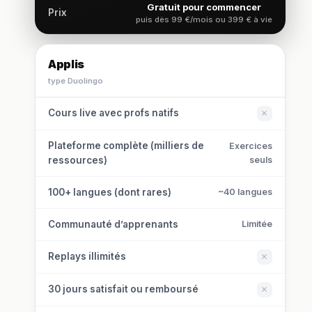
Gratuit pour commencer
Prix
puis dès 99 €/mois ou 399 € à vie
Applis
type Duolingo
Cours live avec profs natifs
Plateforme complète (milliers de
Exercices
ressources)
seuls
100+ langues (dont rares)
~40 langues
Communauté d’apprenants
Limitée
Replays illimités
30 jours satisfait ou remboursé