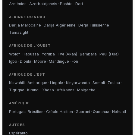
Arménien
·
Azerbaïdjanais
·
Pashto
·
Dari
AFRIQUE DU NORD
Darija Marocaine
·
Darija Algérienne
·
Derja Tunisienne
·
Tamazight
AFRIQUE DE L'OUEST
Wolof
·
Haoussa
·
Yoruba
·
Twi (Akan)
·
Bambara
·
Peul (Fula)
·
Igbo
·
Dioula
·
Mooré
·
Mandingue
·
Fon
AFRIQUE DE L'EST
Kiswahili
·
Amharique
·
Lingala
·
Kinyarwanda
·
Somali
·
Zoulou
·
Tigrigna
·
Kirundi
·
Xhosa
·
Afrikaans
·
Malgache
AMÉRIQUE
Portugais Brésilien
·
Créole Haïtien
·
Guaraní
·
Quechua
·
Nahuatl
AUTRES
Espéranto