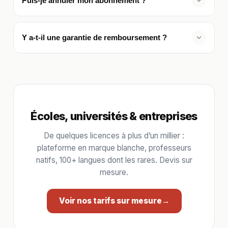
Puis-je annuler mon abonnement ?
l'année. Vous intégrerez un groupe d'apprenants qui
correspond à votre niveau actuel.
Oui, vous pouvez annuler à tout moment depuis votre
espace membre. Aucune pénalité, aucune relance
Y a-t-il une garantie de remboursement ?
commerciale. Vous gardez l'accès jusqu'à la fin de la
période payée.
Oui, satisfait ou remboursé sous 30 jours, sans
condition et sans justification. Il suffit d'envoyer un
email à
hello@targumi.com
.
Écoles, universités & entreprises
De quelques licences à plus d’un millier :
plateforme en marque blanche, professeurs
natifs, 100+ langues dont les rares. Devis sur
mesure.
Voir nos tarifs sur mesure
→