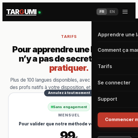
TAR
G
UMI
FR
EN
Apprendre une 
TARIFS
Pour apprendre une langue, il
Comment ça ma
n’y a pas de secret :
il faut
pratiquer.
Tarifs
Plus de 100 langues disponibles, avec du contenu riche,
Se connecter
des profs natifs à votre disposition, et une communauté
Annulez à tout moment
d’apprenants motivés.
Support
Sans engagement
MENSUEL
Commencer m
Pour valider que notre méthode vous convient
99