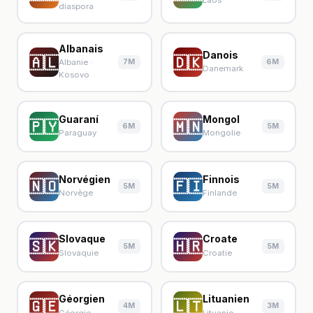
Laos
diaspora
Albanais
Danois
🇦🇱
🇩🇰
7M
6M
Albanie ·
Danemark
Kosovo
Guaraní
Mongol
🇵🇾
🇲🇳
6M
5M
Paraguay
Mongolie
Norvégien
Finnois
🇳🇴
🇫🇮
5M
5M
Norvège
Finlande
Slovaque
Croate
🇸🇰
🇭🇷
5M
5M
Slovaquie
Croatie
Géorgien
Lituanien
🇬🇪
🇱🇹
4M
3M
Géorgie
Lituanie