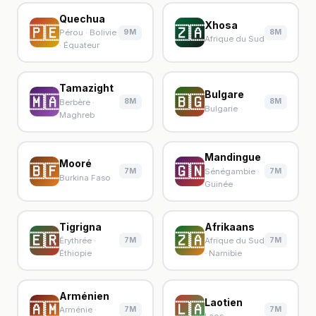
Quechua
Xhosa
🇵🇪
🇿🇦
9M
8M
Pérou · Bolivie
Afrique du Sud
· Équateur
Tamazight
Bulgare
🇲🇦
🇧🇬
8M
8M
Berbère ·
Bulgarie
Maghreb
Mandingue
Mooré
🇧🇫
🇬🇳
7M
7M
Sénégambie ·
Burkina Faso
Guinée
Tigrigna
Afrikaans
🇪🇷
🇿🇦
7M
7M
Érythrée ·
Afrique du Sud
Éthiopie
· Namibie
Arménien
Laotien
🇦🇲
🇱🇦
7M
7M
Arménie ·