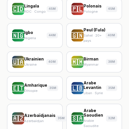
Lingala
Polonais
🇨🇩
🇵🇱
45M
45M
RDC · Congo
Pologne
Peul (Fula)
Igbo
🇳🇬
🇬🇳
44M
40M
Sahel · 20+
Nigeria
pays
Ukrainien
Birman
🇺🇦
🇲🇲
40M
38M
Ukraine
Myanmar
Arabe
Amharique
🇪🇹
🇱🇧
Levantin
35M
35M
Éthiopie
Liban · Syrie
Arabe
Saoudien
Azerbaïdjanais
🇦🇿
🇸🇦
35M
32M
Arabie
Azerbaïdjan
Saoudite