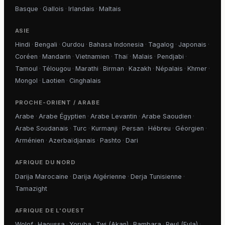
Basque
·
Gallois
·
Irlandais
·
Maltais
ASIE
Hindi
·
Bengali
·
Ourdou
·
Bahasa Indonesia
·
Tagalog
·
Japonais
·
Coréen
·
Mandarin
·
Vietnamien
·
Thaï
·
Malais
·
Pendjabi
·
Tamoul
·
Télougou
·
Marathi
·
Birman
·
Kazakh
·
Népalais
·
Khmer
·
Mongol
·
Laotien
·
Cinghalais
PROCHE-ORIENT / ARABE
Arabe
·
Arabe Égyptien
·
Arabe Levantin
·
Arabe Saoudien
·
Arabe Soudanais
·
Turc
·
Kurmanji
·
Persan
·
Hébreu
·
Géorgien
·
Arménien
·
Azerbaïdjanais
·
Pashto
·
Dari
AFRIQUE DU NORD
Darija Marocaine
·
Darija Algérienne
·
Derja Tunisienne
·
Tamazight
AFRIQUE DE L'OUEST
Wolof
·
Haoussa
·
Yoruba
·
Twi (Akan)
·
Bambara
·
Peul (Fula)
·