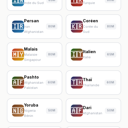
🇮🇳
🇹🇷
85M
80M
Inde du Sud
Turquie
Persan
Coréen
🇮🇷
🇰🇷
80M
80M
Iran ·
Corée du
Afghanistan
Sud
Malais
Italien
🇲🇾
🇮🇹
80M
65M
Malaisie ·
Italie
Singapour
Pashto
Thaï
🇦🇫
🇹🇭
60M
60M
Afghanistan ·
Thaïlande
Pakistan
Yoruba
Dari
🇳🇬
🇦🇫
50M
50M
Nigeria ·
Afghanistan
Bénin