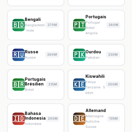
Portugais
Bengali
Portugal ·
🇧🇩
🇵🇹
270M
260M
Bangladesh
Brésil ·
· Inde
Angola
Russe
Ourdou
🇷🇺
🇵🇰
260M
230M
Russie
Pakistan
Kiswahili
Portugais
Kenya ·
🇧🇷
🇰🇪
Brésilien
215M
200M
Tanzanie · 5
Brésil
pays
Allemand
Bahasa
Allemagne ·
🇮🇩
🇩🇪
Indonesia
200M
135M
Autriche ·
Indonésie
Suisse