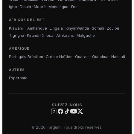
Igbo
·
Dioula
·
Mooré
·
Mandingue
·
Fon
AFRIQUE DE L'EST
Kiswahili
·
Amharique
·
Lingala
·
Kinyarwanda
·
Somali
·
Zoulou
·
Tigrigna
·
Kirundi
·
Xhosa
·
Afrikaans
·
Malgache
AMÉRIQUE
Portugais Brésilien
·
Créole Haïtien
·
Guaraní
·
Quechua
·
Nahuatl
AUTRES
Espéranto
SUIVEZ-NOUS
©
2026
Targumi.
Tous droits réservés.