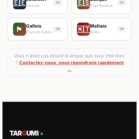
🇪🇪
🇪🇸
1M
1M
Estonie
Pays Basque
Gallois
Maltais
🏴󠁧󠁢󠁷󠁬󠁳󠁿
🇲🇹
1M
1M
Pays de Galles
Malte
Vous n'avez pas trouvé la langue que vous cherchez
?
Contactez-nous, nous répondrons rapidement
→
TAR
G
UMI