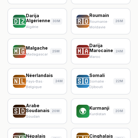
Roumain
Darija
🇩🇿
🇷🇴
Algérienne
30M
26M
Roumanie ·
Algérie
Moldavie
Darija
Malgache
🇲🇬
🇲🇦
Marocaine
25M
24M
Madagascar
Maroc
Néerlandais
Somali
🇳🇱
🇸🇴
24M
22M
Pays-Bas ·
Somalie ·
Belgique
Djibouti
Arabe
Kurmanji
🇸🇩
🌍
Soudanais
20M
20M
Kurdistan
Soudan
Népalais
Cinghalais