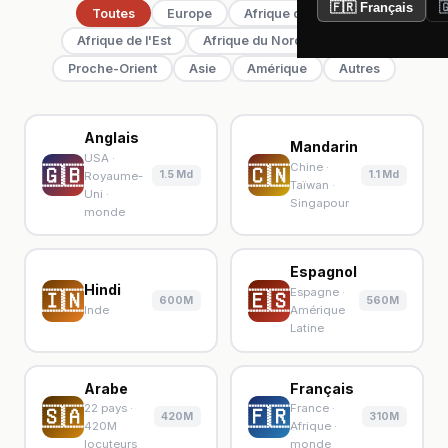
🇫🇷 Français

Toutes
Europe
Afrique de l'Ouest
Afrique de l'Est
Afrique du Nord
Arabe
Proche-Orient
Asie
Amérique
Autres
Anglais
Mandarin
USA ·
Chine ·
🇬🇧
🇨🇳
1.5 Md
1.1 Md
Royaume-
Taïwan ·
Uni ·
Singapour
monde
Espagnol
Hindi
Espagne ·
🇮🇳
🇪🇸
600M
560M
Inde
Amérique
Latine
Arabe
Français
22 pays ·
France ·
🇸🇦
🇫🇷
420M
310M
420M
Afrique ·
locuteurs
monde