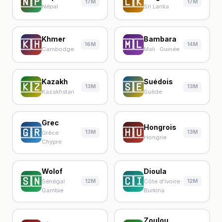
🇳🇵
🇱🇰
17M
17M
Népal
Sri Lanka
Khmer
Bambara
🇰🇭
🇲🇱
16M
14M
Cambodge
Mali · Guinée
Kazakh
Suédois
🇰🇿
🇸🇪
13M
13M
Kazakhstan
Suède
Grec
Hongrois
🇬🇷
🇭🇺
13M
13M
Grèce ·
Hongrie
Chypre
Wolof
Dioula
🇸🇳
🇨🇮
12M
12M
Sénégal ·
Côte d'Ivoire ·
Gambie
Burkina
Zoulou