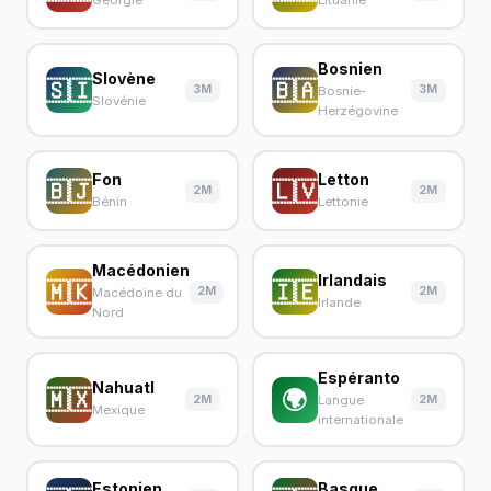
Bosnien
Slovène
🇸🇮
🇧🇦
3M
3M
Bosnie-
Slovénie
Herzégovine
Fon
Letton
🇧🇯
🇱🇻
2M
2M
Bénin
Lettonie
Macédonien
Irlandais
🇲🇰
🇮🇪
2M
2M
Macédoine du
Irlande
Nord
Espéranto
Nahuatl
🇲🇽
🌍
2M
2M
Langue
Mexique
internationale
Estonien
Basque