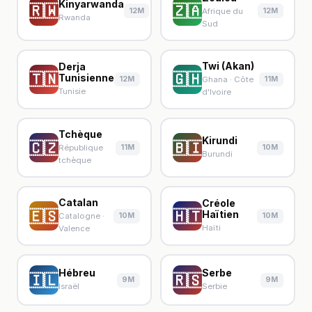
Kinyarwanda
🇷🇼
🇿🇦
12M
12M
Afrique du
Rwanda
Sud
Twi (Akan)
Derja
🇹🇳
🇬🇭
Tunisienne
12M
11M
Ghana · Côte
Tunisie
d'Ivoire
Tchèque
Kirundi
🇨🇿
🇧🇮
11M
10M
République
Burundi
tchèque
Catalan
Créole
🇪🇸
🇭🇹
Haïtien
10M
10M
Catalogne ·
Haïti
Valence
Hébreu
Serbe
🇮🇱
🇷🇸
9M
9M
Israël
Serbie