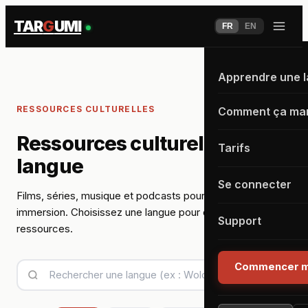
TAR
G
UMI
FR
EN
Apprendre une 
RESSOURCES CULTURELLES
Comment ça ma
Ressources culturelles par
Tarifs
langue
Se connecter
Films, séries, musique et podcasts pour progresser par
immersion. Choisissez une langue pour découvrir ses
Support
ressources.
Commencer m