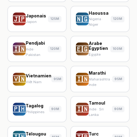
Haoussa
Japonais
🇯🇵
🇳🇬
125M
120M
Nigeria ·
Japon
Niger
Pendjabi
Arabe
🇮🇳
🇪🇬
Égyptien
120M
100M
Inde ·
Égypte
Pakistan
Marathi
Vietnamien
🇻🇳
🇮🇳
95M
95M
Maharashtra ·
Viêt Nam
Inde
Tamoul
Tagalog
🇵🇭
🇮🇳
90M
90M
Inde · Sri
Philippines
Lanka
Télougou
Turc