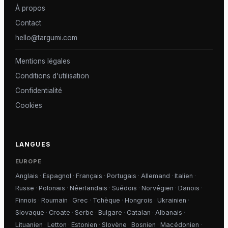
À propos
Contact
hello@targumi.com
Mentions légales
Conditions d'utilisation
Confidentialité
Cookies
LANGUES
EUROPE
Anglais
·
Espagnol
·
Français
·
Portugais
·
Allemand
·
Italien
·
Russe
·
Polonais
·
Néerlandais
·
Suédois
·
Norvégien
·
Danois
·
Finnois
·
Roumain
·
Grec
·
Tchèque
·
Hongrois
·
Ukrainien
·
Slovaque
·
Croate
·
Serbe
·
Bulgare
·
Catalan
·
Albanais
·
Lituanien
·
Letton
·
Estonien
·
Slovène
·
Bosnien
·
Macédonien
·