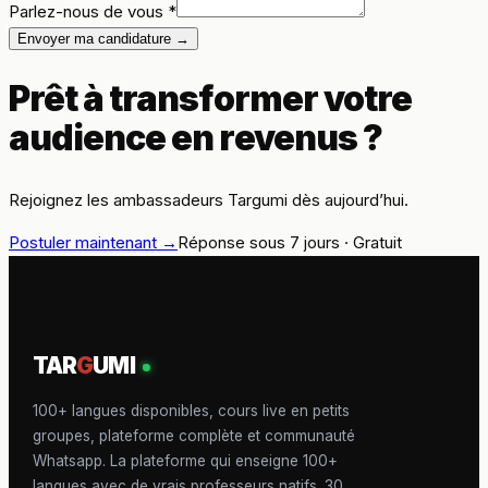
Parlez-nous de vous
*
Envoyer ma candidature
→
Prêt à transformer votre
audience en revenus ?
Rejoignez les ambassadeurs Targumi dès aujourd’hui.
Postuler maintenant
→
Réponse sous 7 jours · Gratuit
TAR
G
UMI
100+ langues disponibles, cours live en petits
groupes, plateforme complète et communauté
Whatsapp. La plateforme qui enseigne 100+
langues avec de vrais professeurs natifs. 30