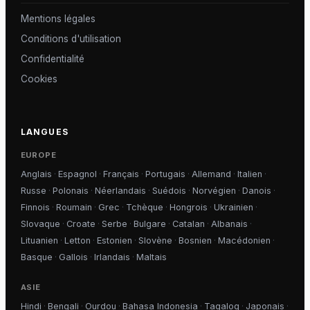
Mentions légales
Conditions d'utilisation
Confidentialité
Cookies
LANGUES
EUROPE
Anglais
·
Espagnol
·
Français
·
Portugais
·
Allemand
·
Italien
·
Russe
·
Polonais
·
Néerlandais
·
Suédois
·
Norvégien
·
Danois
·
Finnois
·
Roumain
·
Grec
·
Tchèque
·
Hongrois
·
Ukrainien
·
Slovaque
·
Croate
·
Serbe
·
Bulgare
·
Catalan
·
Albanais
·
Lituanien
·
Letton
·
Estonien
·
Slovène
·
Bosnien
·
Macédonien
·
Basque
·
Gallois
·
Irlandais
·
Maltais
ASIE
Hindi
·
Bengali
·
Ourdou
·
Bahasa Indonesia
·
Tagalog
·
Japonais
·