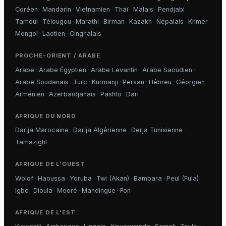
Coréen
·
Mandarin
·
Vietnamien
·
Thaï
·
Malais
·
Pendjabi
·
Tamoul
·
Télougou
·
Marathi
·
Birman
·
Kazakh
·
Népalais
·
Khmer
·
Mongol
·
Laotien
·
Cinghalais
PROCHE-ORIENT / ARABE
Arabe
·
Arabe Égyptien
·
Arabe Levantin
·
Arabe Saoudien
·
Arabe Soudanais
·
Turc
·
Kurmanji
·
Persan
·
Hébreu
·
Géorgien
·
Arménien
·
Azerbaïdjanais
·
Pashto
·
Dari
AFRIQUE DU NORD
Darija Marocaine
·
Darija Algérienne
·
Derja Tunisienne
·
Tamazight
AFRIQUE DE L'OUEST
Wolof
·
Haoussa
·
Yoruba
·
Twi (Akan)
·
Bambara
·
Peul (Fula)
·
Igbo
·
Dioula
·
Mooré
·
Mandingue
·
Fon
AFRIQUE DE L'EST