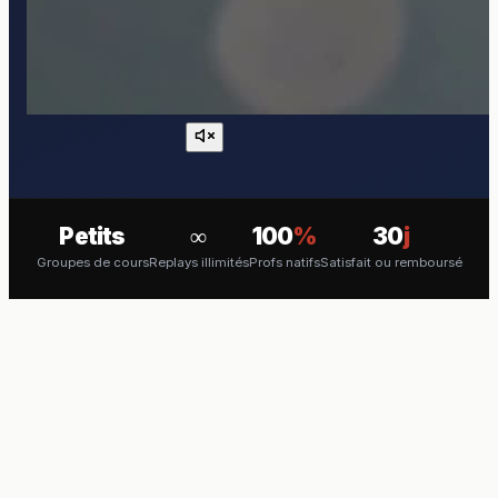
Petits
∞
100
%
30
j
Groupes de cours
Replays illimités
Profs natifs
Satisfait ou remboursé
COURS EN VISIO
Apprenez l'Azerbaïdjanais en
direct avec un professeur natif