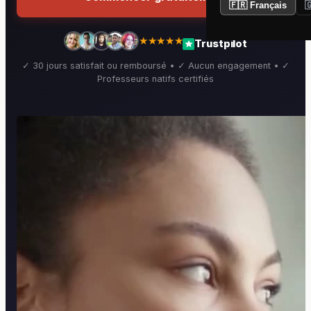
🇫🇷 Français

★★★★★
Trustpilot
✓ 30 jours satisfait ou remboursé • ✓ Aucun engagement • ✓
Professeurs natifs certifiés