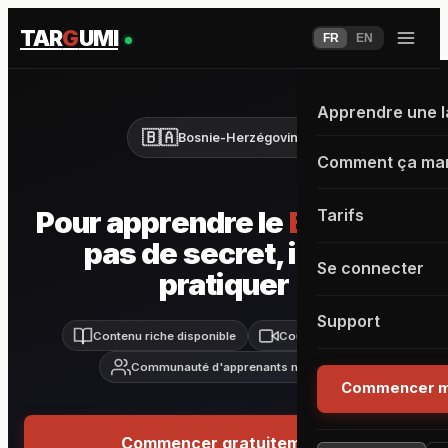
TAR
G
UMI
FR
EN
Apprendre une 
🇧🇦
Bosnie-Herzégovine
Comment ça ma
Pour apprendre le
Bosnien
,
Tarifs
pas de secret, il faut
Se connecter
pratiquer
Support
Contenu riche disponible
Cours live inclus
Communauté d'apprenants motivés
Commencer m
Commencer gratuitement