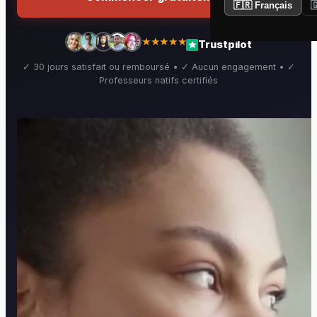
🇫🇷 Français

★★★★★
Trustpilot
✓ 30 jours satisfait ou remboursé • ✓ Aucun engagement • ✓
Professeurs natifs certifiés