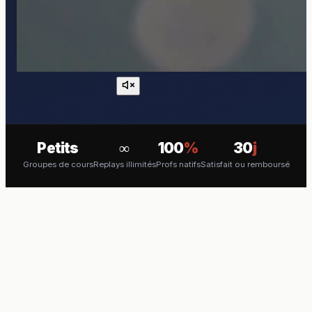
Petits
∞
100
%
30
j
Groupes de cours
Replays illimités
Profs natifs
Satisfait ou remboursé
COURS EN VISIO
Apprenez le Bosnien en direct
avec un professeur natif