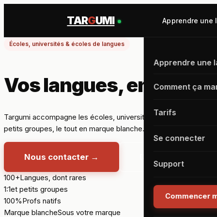
TAR
G
UMI
Apprendre une 
Écoles, universités & écoles de langues
Apprendre une 
Vos langues, en ligne,
Comment ça ma
Tarifs
Targumi accompagne les écoles, universités et écoles de langues
petits groupes, le tout en marque blanche.
Se connecter
Nous contacter
→
Découvrir l'offre
Support
100+
Langues, dont rares
1:1
et petits groupes
Commencer m
100%
Profs natifs
Marque blanche
Sous votre marque