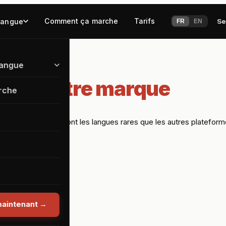
Comment ça marche
Tarifs
langue
Se
FR
EN
langue
sous votre marque
rche
. 100+ langues (dont les langues rares que les autres plateformes
aintenant
→