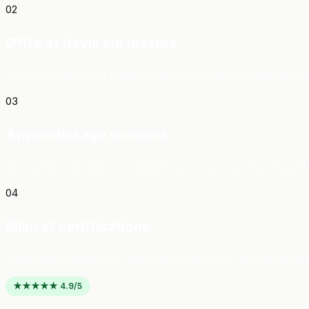
02
Offre et devis sur mesure
Devis dédié selon vos langues et volumes, espace d'administratio
03
Apprentissage en cours
Vos étudiants accèdent à la plateforme et aux cours live. Progre
04
Bilan et certifications
Rapports de progression, certifications de niveau, ajustement du 
★★★★★ 4.9/5