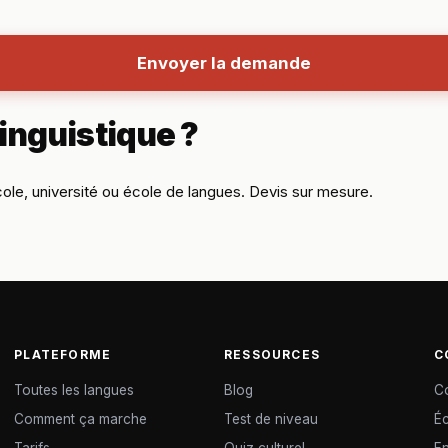
Envoyer la demande
linguistique ?
cole, université ou école de langues. Devis sur mesure.
PLATEFORME
RESSOURCES
C
Toutes les langues
Blog
C
Comment ça marche
Test de niveau
É