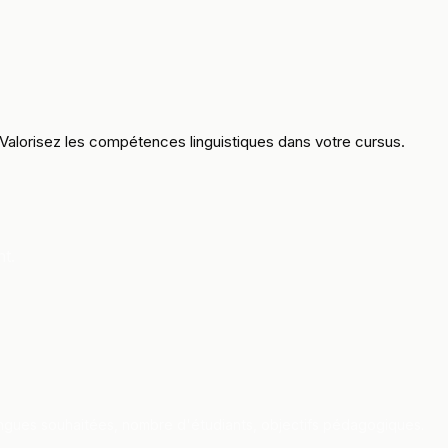
 Valorisez les compétences linguistiques dans votre cursus.
t.
gues souhaitées, nombre d'étudiants, objectifs pédagogiques.