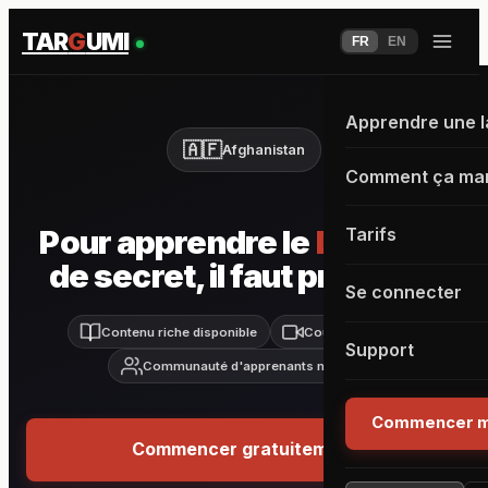
TAR
G
UMI
FR
EN
Apprendre une 
🇦🇫
Afghanistan
Comment ça ma
Pour apprendre le
Dari
, pas
Tarifs
de secret, il faut pratiquer
Se connecter
Contenu riche disponible
Cours live inclus
Support
Communauté d'apprenants motivés
Commencer m
Commencer gratuitement