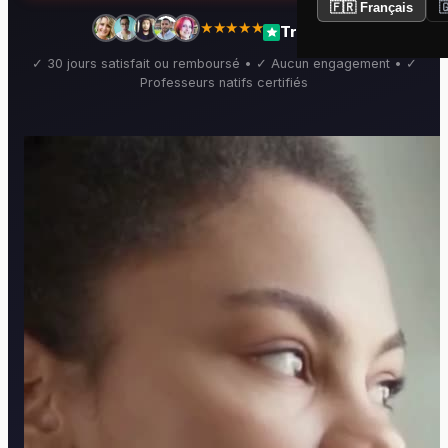
🇫🇷 Français

★★★★★
Trustpilot
✓ 30 jours satisfait ou remboursé • ✓ Aucun engagement • ✓
Professeurs natifs certifiés