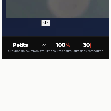
Petits
∞
100
%
30
j
Groupes de cours
Replays illimités
Profs natifs
Satisfait ou remboursé
COURS EN VISIO
Apprenez le Dari en direct avec
un professeur natif
Des cours live réguliers en petits groupes.