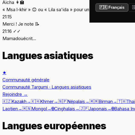
Aïcha 👩‍🏫
🇫🇷 Français

« Msa l-khir » 😊 ou « Lila sa'ida » pour un usage plus formel.
21:15
Merci ! Je note 📝
21:16 ✓✓
Mamadou
écrit…
Langues asiatiques
★
Communauté générale
Communauté Targumi · Langues asiatiques
Rejoindre
→
🇰🇿
Kazakh
→
🇰🇭
Khmer
→
🇳🇵
Népalais
→
🇲🇲
Birman
→
🇹🇭
Tha
Laotien
→
🇲🇳
Mongol
→
🌐
Cinghalais
→
🇯🇵
Japonais
→
🌐
Bahasa In
Langues européennes