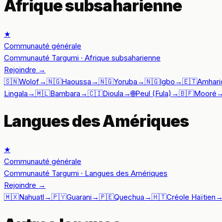
Afrique subsaharienne
★
Communauté générale
Communauté Targumi · Afrique subsaharienne
Rejoindre
→
🇸🇳
Wolof
→
🇳🇬
Haoussa
→
🇳🇬
Yoruba
→
🇳🇬
Igbo
→
🇪🇹
Amhari
Lingala
→
🇲🇱
Bambara
→
🇨🇮
Dioula
→
🌐
Peul (Fula)
→
🇧🇫
Mooré
Langues des Amériques
★
Communauté générale
Communauté Targumi · Langues des Amériques
Rejoindre
→
🇲🇽
Nahuatl
→
🇵🇾
Guarani
→
🇵🇪
Quechua
→
🇭🇹
Créole Haïtien