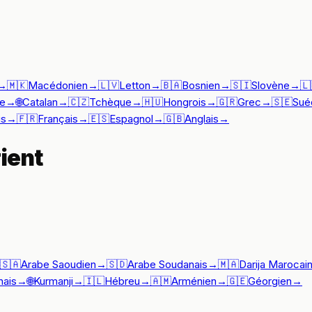
→
🇲🇰
Macédonien
→
🇱🇻
Letton
→
🇧🇦
Bosnien
→
🇸🇮
Slovène
→
🇱
e
→
🌐
Catalan
→
🇨🇿
Tchèque
→
🇭🇺
Hongrois
→
🇬🇷
Grec
→
🇸🇪
Sué
is
→
🇫🇷
Français
→
🇪🇸
Espagnol
→
🇬🇧
Anglais
→
ient
🇸🇦
Arabe Saoudien
→
🇸🇩
Arabe Soudanais
→
🇲🇦
Darija Marocai
nais
→
🌐
Kurmanji
→
🇮🇱
Hébreu
→
🇦🇲
Arménien
→
🇬🇪
Géorgien
→