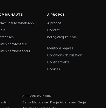
OMMUNAUTÉ
À PROPOS
ommunauté WhatsApp
À propos
cole
Contact
treprises
hello@targumi.com
venir professeur
Mentions légales
evenir ambassadeur
Conditions d'utilisation
Confidentialité
Cookies
AFRIQUE DU NORD
antin
·
Darija Marocaine
·
Darija Algérienne
·
Derja