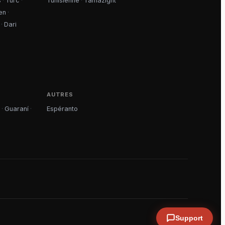
s
·
Turc
·
Tunisienne
·
Tamazight
en
·
·
Dari
AUTRES
·
Guaraní
·
Espéranto
Support