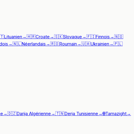
🇹
Lituanien
→
🇭🇷
Croate
→
🇸🇰
Slovaque
→
🇫🇮
Finnois
→
🇳🇴
dois
→
🇳🇱
Néerlandais
→
🇷🇴
Roumain
→
🇺🇦
Ukrainien
→
🇵🇱
ne
→
🇩🇿
Darija Algérienne
→
🇹🇳
Derja Tunisienne
→
🌐
Tamazight
→