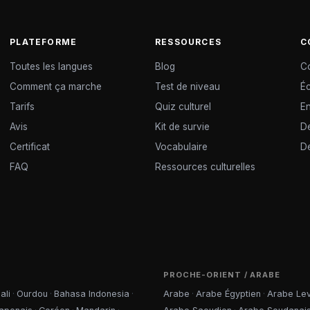
PLATEFORME
RESSOURCES
C
Toutes les langues
Blog
C
Comment ça marche
Test de niveau
É
Tarifs
Quiz culturel
En
Avis
Kit de survie
De
Certificat
Vocabulaire
D
FAQ
Ressources culturelles
PROCHE-ORIENT / ARABE
ali
·
Ourdou
·
Bahasa Indonesia
·
Arabe
·
Arabe Égyptien
·
Arabe Lev