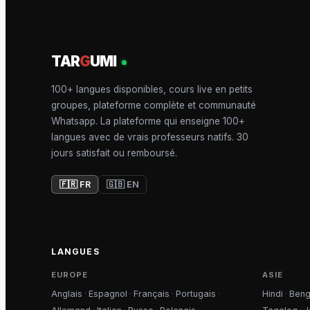
TAR
G
UMI
100+ langues disponibles, cours live en petits
groupes, plateforme complète et communauté
Whatsapp. La plateforme qui enseigne 100+
langues avec de vrais professeurs natifs. 30
jours satisfait ou remboursé.
🇫🇷 FR
🇬🇧 EN
LANGUES
EUROPE
ASIE
Anglais
·
Espagnol
·
Français
·
Portugais
·
Hindi
·
Beng