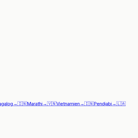
agalog
→
🇮🇳
Marathi
→
🇻🇳
Vietnamien
→
🇮🇳
Pendjabi
→
🇱🇦