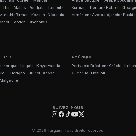
aponais
·
Coréen
·
Mandarin
·
Arabe Saoudien
·
Arabe Soudanai
·
Thaï
·
Malais
·
Pendjabi
·
Tamoul
·
Kurmanji
·
Persan
·
Hébreu
·
Géorgi
Marathi
·
Birman
·
Kazakh
·
Népalais
Arménien
·
Azerbaïdjanais
·
Pashto
ongol
·
Laotien
·
Cinghalais
E L'EST
AMÉRIQUE
mharique
·
Lingala
·
Kinyarwanda
·
Portugais Brésilien
·
Créole Haïtien
ulou
·
Tigrigna
·
Kirundi
·
Xhosa
·
Quechua
·
Nahuatl
Malgache
SUIVEZ-NOUS
©
2026
Targumi.
Tous droits réservés.