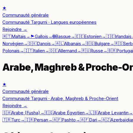
★
Communauté générale
Communauté Targumi · Langues européennes
Rejoindre
→
🇲🇹
Maltais
→
🏴󠁧󠁢󠁷󠁬󠁳󠁿
Gallois
→
🌐
Basque
→
🇪🇪
Estonien
→
🇮🇪
Irlandais
Norvégien
→
🇩🇰
Danois
→
🇦🇱
Albanais
→
🇧🇬
Bulgare
→
🇷🇸
Serb
Polonais
→
🇮🇹
Italien
→
🇩🇪
Allemand
→
🇷🇺
Russe
→
🇧🇷
Portuga
Arabe, Maghreb & Proche-Or
★
Communauté générale
Communauté Targumi · Arabe, Maghreb & Proche-Orient
Rejoindre
→
🇸🇦
Arabe (Fusha)
→
🇪🇬
Arabe Égyptien
→
🇱🇧
Arabe Levantin
→
🇹🇷
Turc
→
🇮🇷
Persan
→
🇦🇫
Pashto
→
🇦🇫
Dari
→
🇦🇿
Azerbaïdja