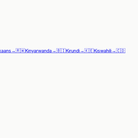
ikaans
→
🇷🇼
Kinyarwanda
→
🇧🇮
Kirundi
→
🇰🇪
Kiswahili
→
🇨🇩