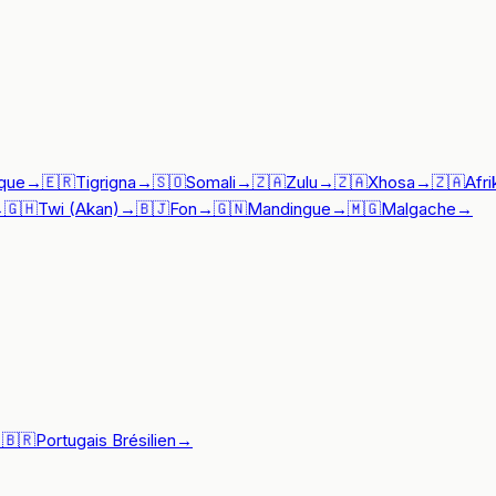
que
→
🇪🇷
Tigrigna
→
🇸🇴
Somali
→
🇿🇦
Zulu
→
🇿🇦
Xhosa
→
🇿🇦
Afr
→
🇬🇭
Twi (Akan)
→
🇧🇯
Fon
→
🇬🇳
Mandingue
→
🇲🇬
Malgache
→
→
🇧🇷
Portugais Brésilien
→