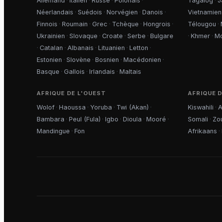
Allemand
·
Italien
·
Russe
·
Polonais
·
Tagalog
·
J
Néerlandais
·
Suédois
·
Norvégien
·
Danois
·
Vietnamien
Finnois
·
Roumain
·
Grec
·
Tchèque
·
Hongrois
·
Télougou
·
Ukrainien
·
Slovaque
·
Croate
·
Serbe
·
Bulgare
·
Khmer
·
M
·
Catalan
·
Albanais
·
Lituanien
·
Letton
·
Estonien
·
Slovène
·
Bosnien
·
Macédonien
·
Basque
·
Gallois
·
Irlandais
·
Maltais
AFRIQUE DE L'OUEST
AFRIQUE D
Wolof
·
Haoussa
·
Yoruba
·
Twi (Akan)
·
Kiswahili
·
A
Bambara
·
Peul (Fula)
·
Igbo
·
Dioula
·
Mooré
·
Somali
·
Zo
Mandingue
·
Fon
Afrikaans
·