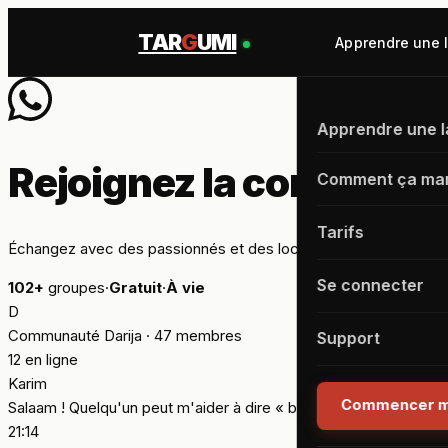
TAR
G
UMI
Apprendre une 
Apprendre une 
Rejoignez la communa
Comment ça ma
Tarifs
Échangez avec des passionnés et des locuteurs natifs dans la la
Se connecter
102+
groupes
·
Gratuit
·
À vie
D
Communauté Darija · 47 membres
Support
12 en ligne
Karim
Commencer m
Salaam ! Quelqu'un peut m'aider à dire « bonne soirée » en darij
21:14