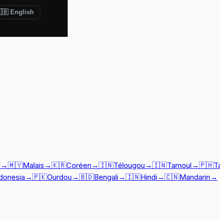
🇧 English
ï
→
🇲🇾
Malais
→
🇰🇷
Coréen
→
🇮🇳
Télougou
→
🇮🇳
Tamoul
→
🇵🇭
T
donesia
→
🇵🇰
Ourdou
→
🇧🇩
Bengali
→
🇮🇳
Hindi
→
🇨🇳
Mandarin
→