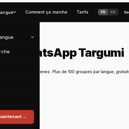
Comment ça marche
Tarifs
langue
Se
FR
EN
langue
uté WhatsApp Targumi
rche
ngue que vous apprenez. Plus de 100 groupes par langue, gratuits
aintenant
→
a ?