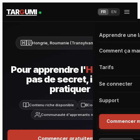
TAR
G
UMI
FR
EN
Apprendre une 
🇭🇺
Hongrie, Roumanie (Transylvanie), Slovaquie
Comment ça ma
Pour apprendre l'
Hongrois
,
Tarifs
pas de secret, il faut
Se connecter
pratiquer
Support
Contenu riche disponible
Cours live inclus
Communauté d'apprenants motivés
Commencer m
Commencer gratuitement