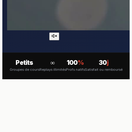
Petits
∞
100
%
30
j
Groupes de cours
Replays illimités
Profs natifs
Satisfait ou remboursé
COURS EN VISIO
Apprenez l'Hongrois en direct
avec un professeur natif