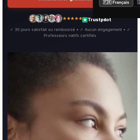
🇫🇷 Français

★★★★★
Trustpilot
✓ 30 jours satisfait ou remboursé • ✓ Aucun engagement • ✓
Professeurs natifs certifiés