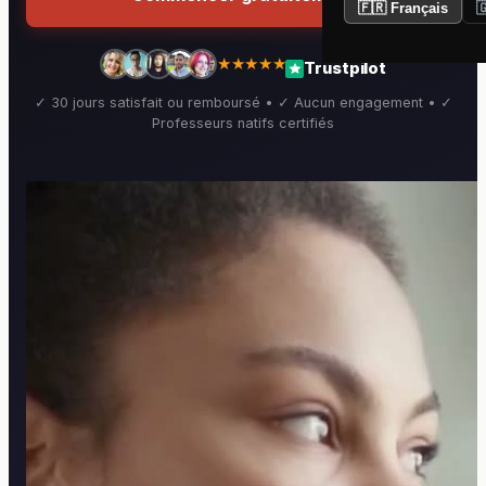
🇫🇷 Français

★★★★★
Trustpilot
✓ 30 jours satisfait ou remboursé • ✓ Aucun engagement • ✓
Professeurs natifs certifiés