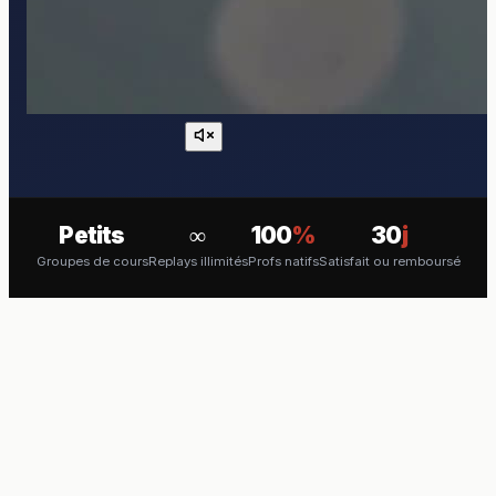
Petits
∞
100
%
30
j
Groupes de cours
Replays illimités
Profs natifs
Satisfait ou remboursé
COURS EN VISIO
Apprenez l'Espagnol en direct
avec un professeur natif