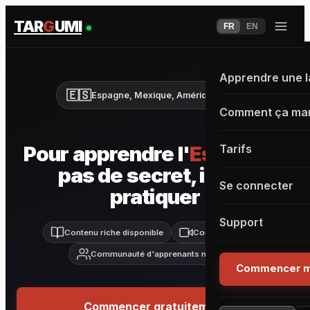
TAR
G
UMI
FR
EN
Apprendre une 
🇪🇸
Espagne, Mexique, Amérique latine
Comment ça ma
Pour apprendre l'
Espagnol
,
Tarifs
pas de secret, il faut
Se connecter
pratiquer
Support
Contenu riche disponible
Cours live inclus
Communauté d'apprenants motivés
Commencer m
Commencer gratuitement