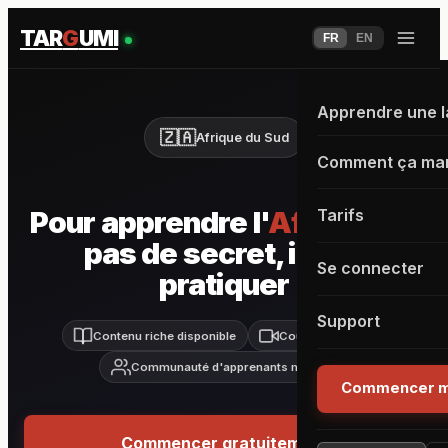
TAR
G
UMI
FR
EN
Apprendre une 
🇿🇦
Afrique du Sud
Comment ça ma
Pour apprendre l'
Afrikaans
,
Tarifs
pas de secret, il faut
Se connecter
pratiquer
Support
Contenu riche disponible
Cours live inclus
Communauté d'apprenants motivés
Commencer m
Commencer gratuitement