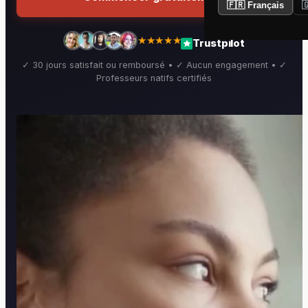
🇫🇷 Français

★★★★★
Trustpilot
✓ 30 jours satisfait ou remboursé • ✓ Aucun engagement • ✓
Professeurs natifs certifiés