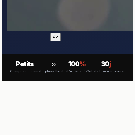
Petits
∞
100
%
30
j
Groupes de cours
Replays illimités
Profs natifs
Satisfait ou remboursé
COURS EN VISIO
Apprenez l'Afrikaans en direct
avec un professeur natif