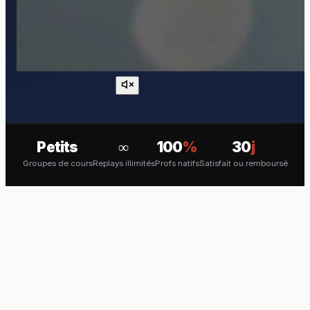
Petits
∞
100
%
30
j
Groupes de cours
Replays illimités
Profs natifs
Satisfait ou remboursé
COURS EN VISIO
Apprenez l'Anglais en direct
avec un professeur natif