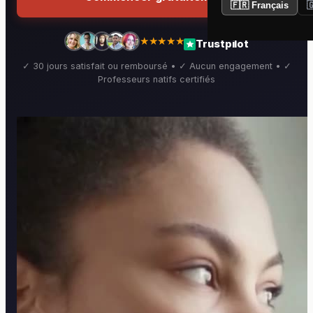
🇫🇷 Français

★★★★★
Trustpilot
✓ 30 jours satisfait ou remboursé • ✓ Aucun engagement • ✓
Professeurs natifs certifiés