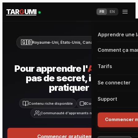
TAR
G
UMI
FR
EN
Apprendre une 
🇬🇧
Royaume-Uni, États-Unis, Canada, Australie
Comment ça ma
Pour apprendre l'
Anglais
,
Tarifs
pas de secret, il faut
Se connecter
pratiquer
Support
Contenu riche disponible
Cours live inclus
Communauté d'apprenants motivés
Commencer m
Commencer gratuitement