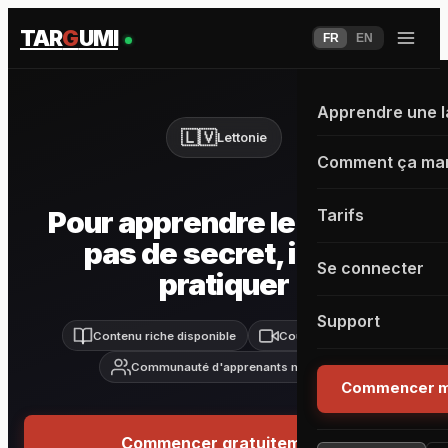
TAR
G
UMI
FR
EN
Apprendre une 
🇱🇻
Lettonie
Comment ça ma
Pour apprendre le
Letton
,
Tarifs
pas de secret, il faut
Se connecter
pratiquer
Support
Contenu riche disponible
Cours live inclus
Communauté d'apprenants motivés
Commencer m
Commencer gratuitement