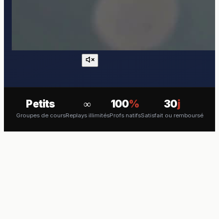
Petits
∞
100
%
30
j
Groupes de cours
Replays illimités
Profs natifs
Satisfait ou remboursé
COURS EN VISIO
Apprenez le Letton en direct
avec un professeur natif