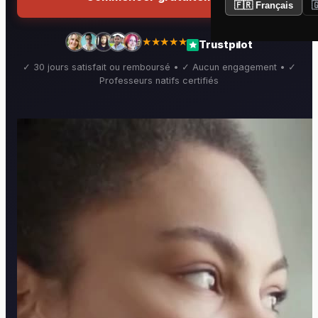
🇫🇷 Français

★★★★★
Trustpilot
✓ 30 jours satisfait ou remboursé • ✓ Aucun engagement • ✓
Professeurs natifs certifiés